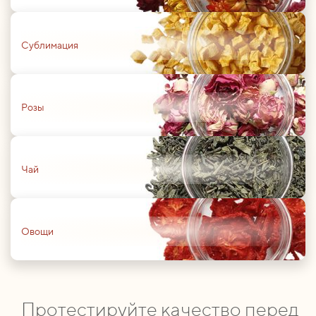
01
Сублимация
01
Розы
01
Чай
01
Овощи
Протестируйте качество перед