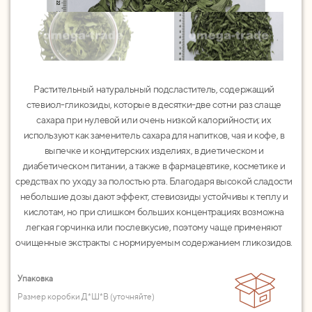
Растительный натуральный подсластитель, содержащий
стевиол-гликозиды, которые в десятки-две сотни раз слаще
сахара при нулевой или очень низкой калорийности; их
используют как заменитель сахара для напитков, чая и кофе, в
выпечке и кондитерских изделиях, в диетическом и
диабетическом питании, а также в фармацевтике, косметике и
средствах по уходу за полостью рта. Благодаря высокой сладости
небольшие дозы дают эффект, стевиозиды устойчивы к теплу и
кислотам, но при слишком больших концентрациях возможна
легкая горчинка или послевкусие, поэтому чаще применяют
очищенные экстракты с нормируемым содержанием гликозидов.
Упаковка
Размер коробки Д*Ш*В (уточняйте)