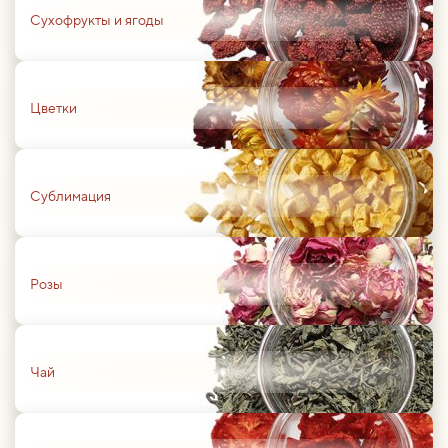
Сухофрукты и ягоды
01
Цветки
01
Сублимация
01
Розы
01
Чай
01