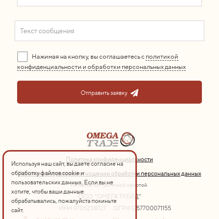
Нажимая на кнопку, вы соглашаетесь с
политикой
конфиденциальности и обработки персональных данных
Отправить заявку
Политика конфиденциальности
Используя наш сайт, вы даете согласие на
обработку файлов cookie и
Политика оператора в отношении обработки персональных данных
пользовательских данных. Если вы не
Не является публичной офертой.
хотите, чтобы ваши данные
ООО "ОМЕГА ТРЕЙД"
обрабатывались, пожалуйста покиньте
ИНН 9705238721
ОГРН 1257700071155
сайт.