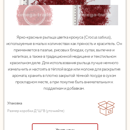
Ярко‑красные рыльца цветка крокуса (Crocus sativus),
используемые в малых количествах как пряность и краситель. Он
применяется в паэлье, рисовых блюдах, супах, выпечке и
напитках, а также в традиционной медицине и текстильном
красильном деле. Для использования рыльца лучше немного
измельчить и настоять в тёплой воде или молоке для раскрытия
аромата; хранить в плотно закрытой тёмной посуде в сухом
прохладном месте, а при покупке быть внимательным к
подделкам и добавкам.
Упаковка
Размер коробки Д*Ш*В (уточняйте)
Узнать цену