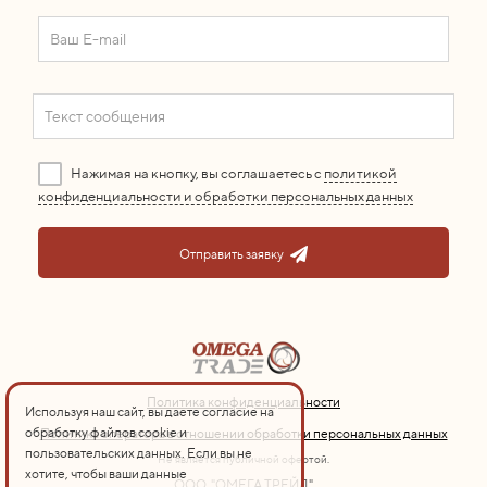
Нажимая на кнопку, вы соглашаетесь с
политикой
конфиденциальности и обработки персональных данных
Отправить заявку
Политика конфиденциальности
Используя наш сайт, вы даете согласие на
обработку файлов cookie и
Политика оператора в отношении обработки персональных данных
пользовательских данных. Если вы не
Не является публичной офертой.
хотите, чтобы ваши данные
ООО "ОМЕГА ТРЕЙД"