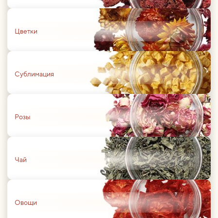
01
Цветки
01
Сублимация
01
Розы
01
Чай
01
Овощи