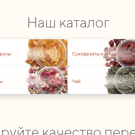
Наш каталог
01
русы
Сухофрукты и ягоды
01
ы
Чай
руйте качество пере