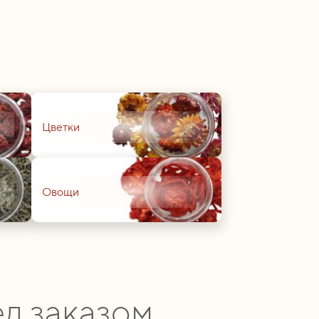
01
Цветки
01
Овощи
д заказом