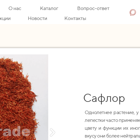
О нас
Каталог
Вопрос-ответ
кции
Новости
Контакты
Сафлор
Однолетнее растение, у
лепестки часто применяют
цвету и функции их ино
вкусу они более нейтрал