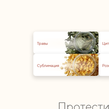
01
01
Травы
Цит
01
01
Сублимация
Роз
Протести