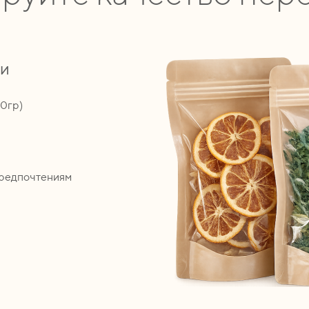
ии
00гр)
предпочтениям