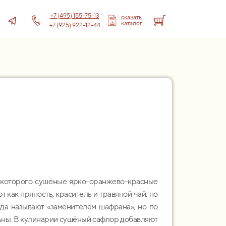
+7 (495) 155-75-13
скачать
каталог
+7 (925) 922-12-44
 которого сушёные ярко-оранжево-красные
 как пряность, краситель и травяной чай; по
гда называют «заменителем шафрана», но по
ьны. В кулинарии сушёный сафлор добавляют