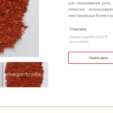
для окрашивания риса,
лепестки использова
менструальных болях и к
Упаковка
Размер коробки Д*Ш*В
(уточняйте)
Узнать цену