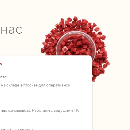
 нас
А
апас
 на складе в Москве для оперативной
стью самовывоза. Работаем с ведущими ТК
пании за наш счет