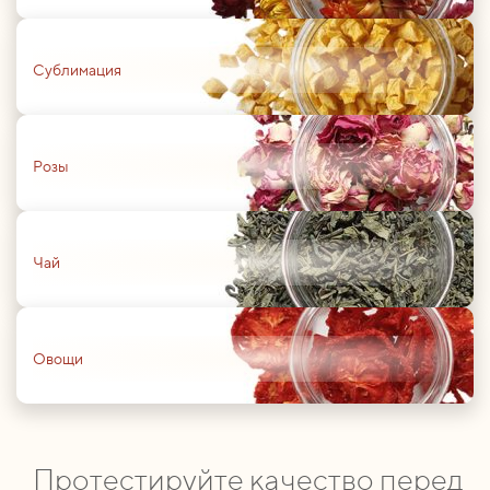
01
Сублимация
01
Розы
01
Чай
01
Овощи
Протестируйте качество перед