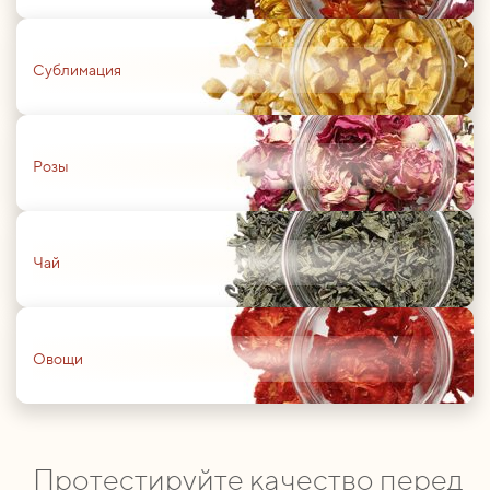
01
Сублимация
01
Розы
01
Чай
01
Овощи
Протестируйте качество перед