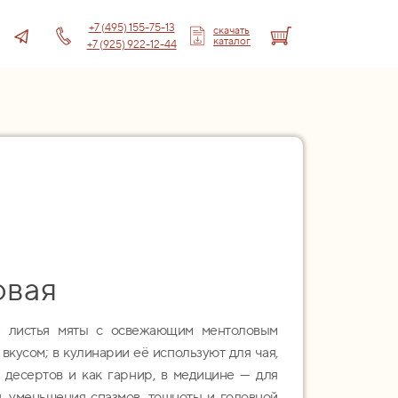
+7 (495) 155-75-13
скачать
каталог
+7 (925) 922-12-44
овая
 листья мяты с освежающим ментоловым
кусом; в кулинарии её используют для чая,
в, десертов и как гарнир, в медицине — для
 уменьшения спазмов, тошноты и головной