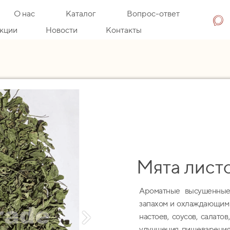
О нас
Каталог
Вопрос-ответ
кции
Новости
Контакты
Мята лист
Ароматные высушенные
запахом и охлаждающим в
настоев, соусов, салато
улучшения пищеварения,