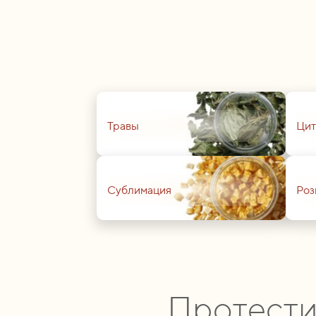
01
01
Травы
Цит
01
01
Сублимация
Роз
Протести