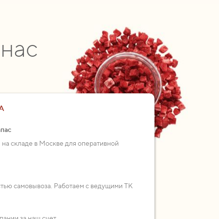
 нас
А
апас
 на складе в Москве для оперативной
стью самовывоза. Работаем с ведущими ТК
пании за наш счет