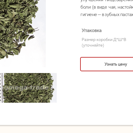
боли (в виде чая, насто
гигиене — в зубных паста
Упаковка
Размер коробки Д*Ш*В
(уточняйте)
Узнать цену