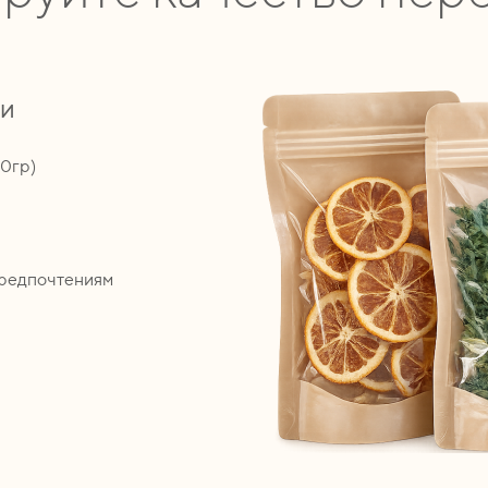
ии
00гр)
предпочтениям