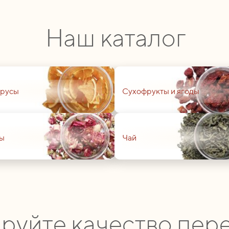
Наш каталог
01
русы
Сухофрукты и ягоды
01
ы
Чай
руйте качество пере