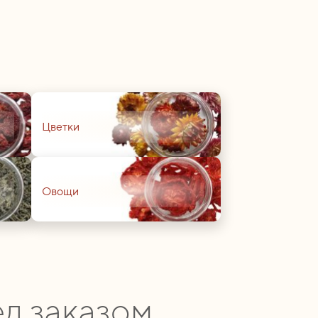
01
Цветки
01
Овощи
д заказом