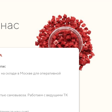
 нас
А
апас
 на складе в Москве для оперативной
стью самовывоза. Работаем с ведущими ТК
пании за наш счет