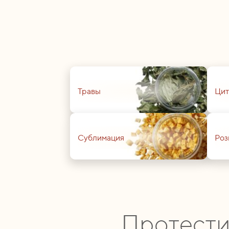
01
01
Травы
Цит
01
01
Сублимация
Роз
Протести