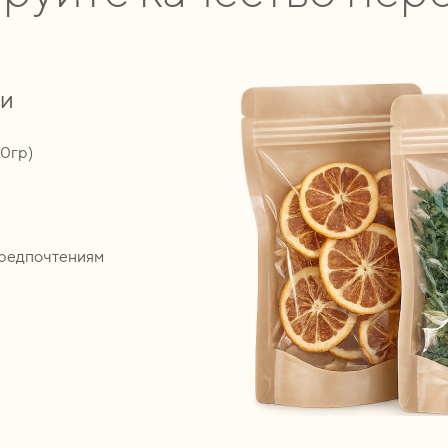
ии
00гр)
предпочтениям