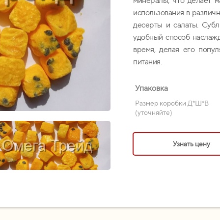
минералы, что делает 
использования в различн
десерты и салаты. Суб
удобный способ наслажд
время, делая его попу
питания.
Упаковка
Размер коробки Д*Ш*В
(уточняйте)
Узнать цену