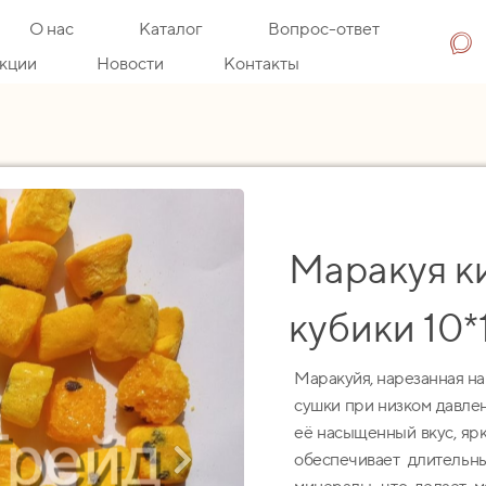
О нас
Каталог
Вопрос-ответ
кции
Новости
Контакты
Маракуя к
кубики 10*
Маракуйя, нарезанная на
сушки при низком давле
её насыщенный вкус, ярк
обеспечивает длительн