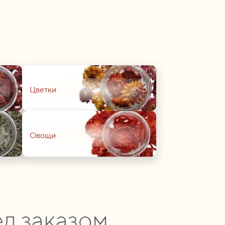
01
Цветки
01
Овощи
д заказом