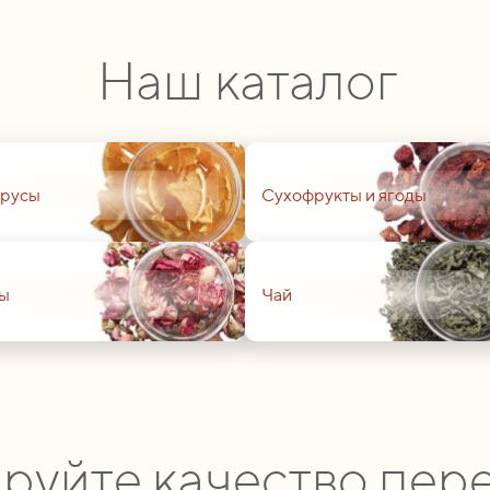
Наш каталог
01
русы
Сухофрукты и ягоды
01
ы
Чай
руйте качество пере