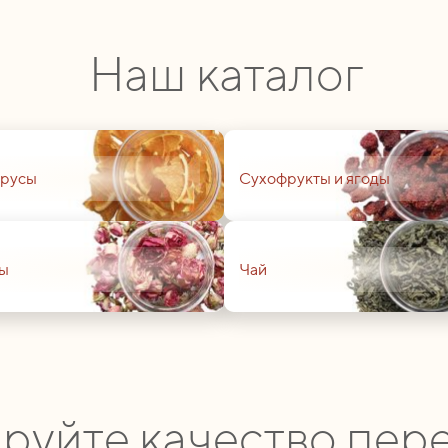
Наш каталог
01
русы
Сухофрукты и ягоды
01
ы
Чай
руйте качество пере