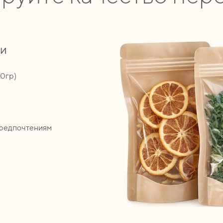
ии
00гр)
предпочтениям