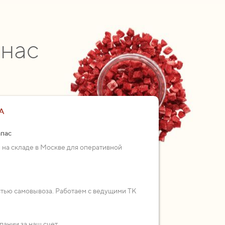
 нас
А
апас
 на складе в Москве для оперативной
стью самовывоза. Работаем с ведущими ТК
пании за наш счет