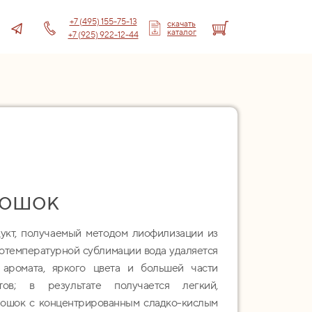
+7 (495) 155-75-13
скачать
каталог
+7 (925) 922-12-44
рошок
укт, получаемый методом лиофилизации из
котемпературной сублимации вода удаляется
 аромата, яркого цвета и большей части
ов; в результате получается легкий,
ошок с концентрированным сладко-кислым