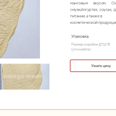
манговым вкусом. О
смузи,йогуртах, соусах,
питании, а также в
косметической продукции
Упаковка
Размер коробки Д*Ш*В
(уточняйте)
Узнать цену