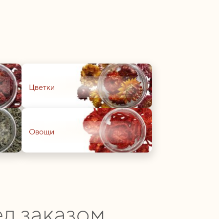
01
Цветки
01
Овощи
д заказом