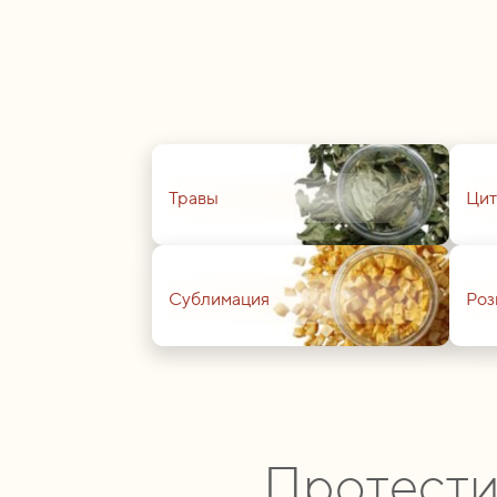
01
01
Травы
Цит
01
01
Сублимация
Роз
Протести