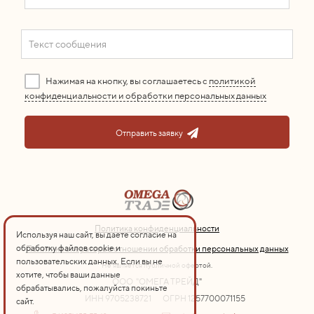
Нажимая на кнопку, вы соглашаетесь с
политикой
конфиденциальности и обработки персональных данных
Отправить заявку
Политика конфиденциальности
Используя наш сайт, вы даете согласие на
обработку файлов cookie и
Политика оператора в отношении обработки персональных данных
пользовательских данных. Если вы не
Не является публичной офертой.
хотите, чтобы ваши данные
ООО "ОМЕГА ТРЕЙД"
обрабатывались, пожалуйста покиньте
ИНН 9705238721
ОГРН 1257700071155
сайт.