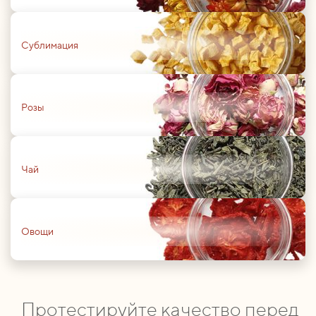
01
Сублимация
01
Розы
01
Чай
01
Овощи
Протестируйте качество перед