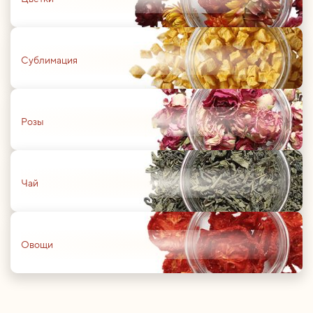
01
Сублимация
01
Розы
01
Чай
01
Овощи