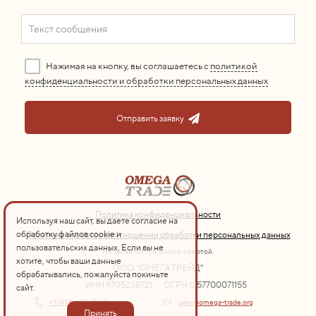
Нажимая на кнопку, вы соглашаетесь с
политикой
конфиденциальности и обработки персональных данных
Отправить заявку
Политика конфиденциальности
Используя наш сайт, вы даете согласие на
обработку файлов cookie и
Политика оператора в отношении обработки персональных данных
пользовательских данных. Если вы не
Не является публичной офертой.
хотите, чтобы ваши данные
ООО "ОМЕГА ТРЕЙД"
обрабатывались, пожалуйста покиньте
ИНН 9705238721
ОГРН 1257700071155
сайт.
+7 (495) 155-75-13
sales@omega-trade.org
Принять