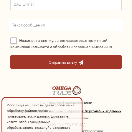
Нажимая на кнопку, вы соглашаетесь с
политикой
конфиденциальности и обработки персональных данных
Отправить заявку
Политика конфиденциальности
Используя наш сайт, вы даете согласие на
обработку файлов cookie и
Политика оператора в отношении обработки персональных данных
пользовательских данных. Если вы не
Не является публичной офертой.
хотите, чтобы ваши данные
ООО "ОМЕГА ТРЕЙД"
обрабатывались, пожалуйста покиньте
ИНН 9705238721
ОГРН 1257700071155