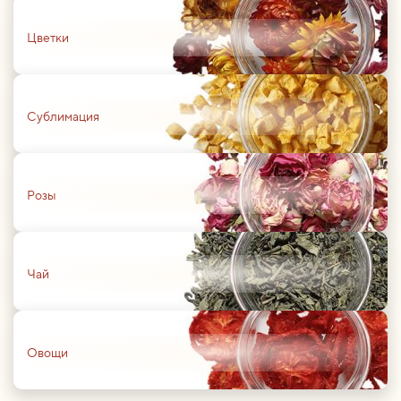
01
Цветки
01
Сублимация
01
Розы
01
Чай
01
Овощи