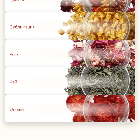
01
Сублимация
01
Розы
01
Чай
01
Овощи