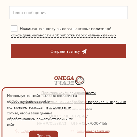
Нажимая на кнопку, вы соглашаетесь с
политикой
конфиденциальности и обработки персональных данных
Отправить заявку
Политика конфиденциальности
Используя наш сайт, вы даете согласие на
обработку файлов cookie и
Политика оператора в отношении обработки персональных данных
пользовательских данных. Если вы не
Не является публичной офертой.
хотите, чтобы ваши данные
ООО "ОМЕГА ТРЕЙД"
обрабатывались, пожалуйста покиньте
ИНН 9705238721
ОГРН 1257700071155
сайт.
+7 (495) 155-75-13
sales@omega-trade.org
Принять