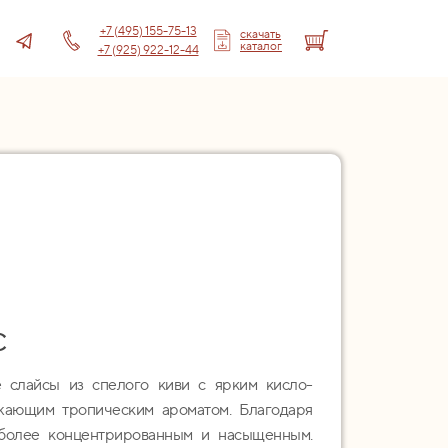
+7 (495) 155-75-13
скачать
каталог
+7 (925) 922-12-44
с
 слайсы из спелого киви с ярким кисло-
жающим тропическим ароматом. Благодаря
 более концентрированным и насыщенным.