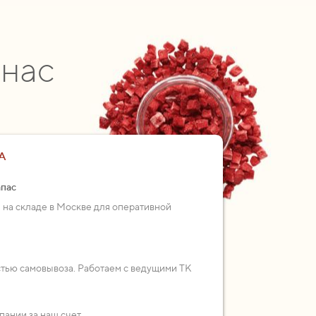
 нас
А
апас
 на складе в Москве для оперативной
стью самовывоза. Работаем с ведущими ТК
пании за наш счет