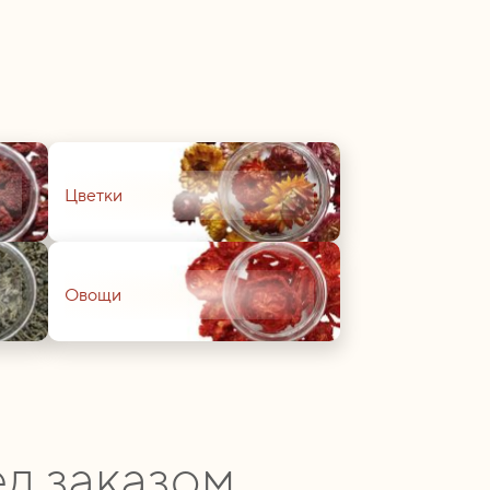
01
Цветки
01
Овощи
д заказом