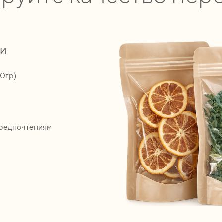
ии
00гр)
предпочтениям