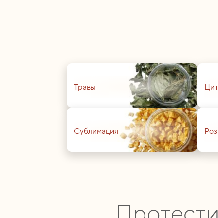
01
01
Травы
Цит
01
01
Сублимация
Роз
Протести