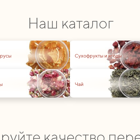
Наш каталог
01
русы
Сухофрукты и ягоды
01
ы
Чай
руйте качество пере