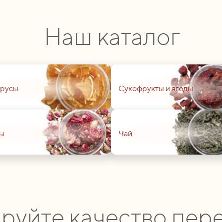
Наш каталог
01
русы
Сухофрукты и ягоды
01
ы
Чай
руйте качество пере