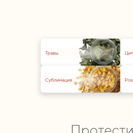
01
01
Травы
Цит
01
01
Сублимация
Роз
Протести