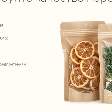
ии
00гр)
предпочтениям