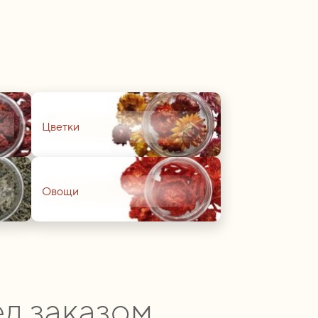
01
Цветки
01
Овощи
д заказом