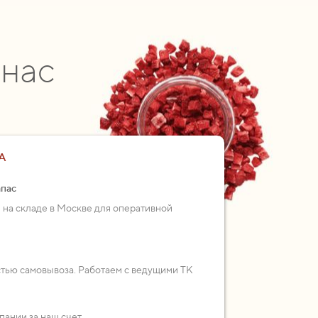
 нас
А
апас
 на складе в Москве для оперативной
стью самовывоза. Работаем с ведущими ТК
пании за наш счет