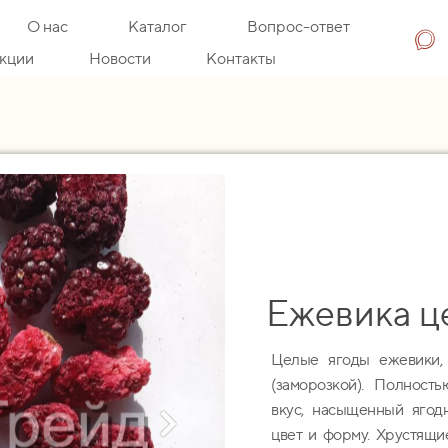
О нас
Каталог
Вопрос-ответ
кции
Новости
Контакты
Ежевика ц
Целые ягоды ежевики,
(заморозкой). Полност
вкус, насыщенный ягод
цвет и форму. Хрустящие