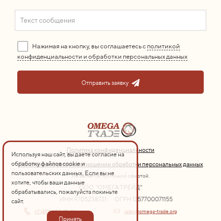
Нажимая на кнопку, вы соглашаетесь с
политикой
конфиденциальности и обработки персональных данных
Отправить заявку
Политика конфиденциальности
Используя наш сайт, вы даете согласие на
обработку файлов cookie и
Политика оператора в отношении обработки персональных данных
пользовательских данных. Если вы не
Не является публичной офертой.
хотите, чтобы ваши данные
ООО "ОМЕГА ТРЕЙД"
обрабатывались, пожалуйста покиньте
ИНН 9705238721
ОГРН 1257700071155
сайт.
+7 (495) 155-75-13
sales@omega-trade.org
Принять