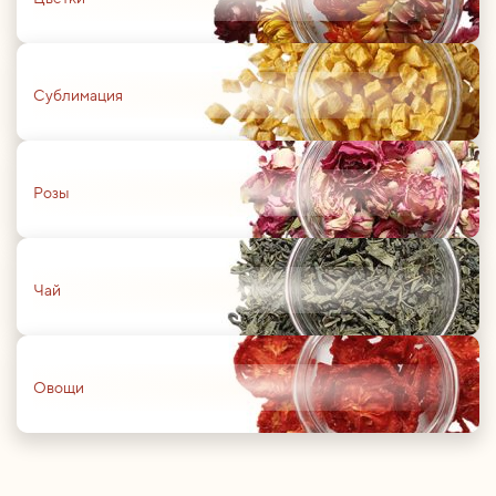
01
Сублимация
01
Розы
01
Чай
01
Овощи