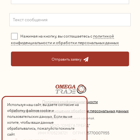
Нажимая на кнопку, вы соглашаетесь с
политикой
конфиденциальности и обработки персональных данных
Отправить заявку
Политика конфиденциальности
Используя наш сайт, вы даете согласие на
обработку файлов cookie и
Политика оператора в отношении обработки персональных данных
пользовательских данных. Если вы не
Не является публичной офертой.
хотите, чтобы ваши данные
ООО "ОМЕГА ТРЕЙД"
обрабатывались, пожалуйста покиньте
ИНН 9705238721
ОГРН 1257700071155
сайт.